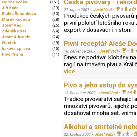
České pivovary - rekord
Honza Kočka
(161)
Jiří Kaňa
(39)
27. srpna 2007 •
Josef Vacl
•
0
0
Radka Řehánková
(30)
Produkce českých pivovarů po
Marek Kodeda
(28)
první pololetí letošního rok
Josef Vacl
(25)
export v dosavadní historii
Zdeněk Rosa
(24)
Josef Albrecht
(24)
Pivní receptář Aleše Do
Weetek
(19)
tisková zpráva
(15)
18. července 2007 •
Josef Vacl
•
1
Pivo Praha
(11)
Dnes se podává: Klobásy na 
ragú na tmavém pivu a Králi
více
Pivo a jeho vstup do v
13. července 2007 •
Josef Vacl
•
2,5
Tradice pivovarství sahající
množství pivovarů, jejichž p
dosahoval mnoha set, vnímán
Alkohol a smrtelné neh
22. května 2007 •
Josef Vacl
•
3
4