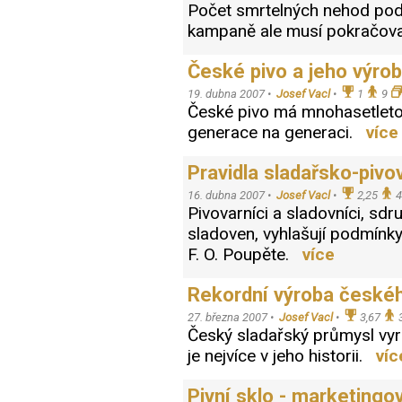
Počet smrtelných nehod pod 
kampaně ale musí pokračo
České pivo a jeho výro
19. dubna 2007 •
Josef Vacl
•
1
9
České pivo má mnohasetletou 
generace na generaci.
více
Pravidla sladařsko-piv
16. dubna 2007 •
Josef Vacl
•
2,25
4
Pivovarníci a sladovníci, sd
sladoven, vyhlašují podmínk
F. O. Poupěte.
více
Rekordní výroba českéh
27. března 2007 •
Josef Vacl
•
3,67
Český sladařský průmysl vyr
je nejvíce v jeho historii.
víc
Pivní sklo - marketingo