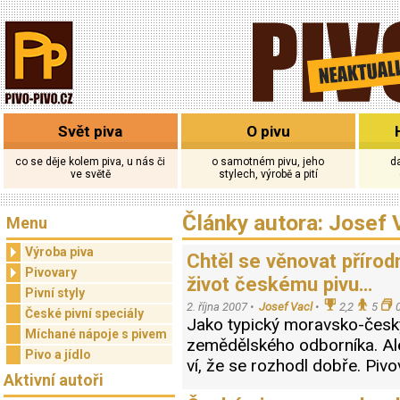
Svět piva
O pivu
co se děje kolem piva, u nás či
o samotném pivu, jeho
d
ve světě
stylech, výrobě a pití
Články autora: Josef 
Menu
Výroba piva
Chtěl se věnovat přírod
Pivovary
život českému pivu…
Pivní styly
2. října 2007 •
Josef Vacl
•
2,2
5
České pivní speciály
Jako typický moravsko-český
Míchané nápoje s pivem
zemědělského odborníka. Ale 
Pivo a jídlo
ví, že se rozhodl dobře. Pivo
Aktivní autoři