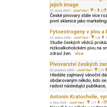
jejich image
27. února 2007 •
Josef Vacl
•
1
2
České pivovary stále více roz
pivní sklenice jako marketin
Fytoestrogeny v pivu a
23. dubna 2006 •
Josef Vacl
•
1,36
1
Studie českých vědců prokáza
nízkoalkoholickém pivu na sn
zdraví žen.
více
Pivovarství českých ze
22. prosince 2005 •
Josef Vacl
•
1,75
Hledáte zajímavý vánoční dár
obdarovaným někdo, kdo se 
radost následující publikace,
Antonín Kratochvíle, vy
4. října 2005 •
Josef Vacl
•
1,71
7