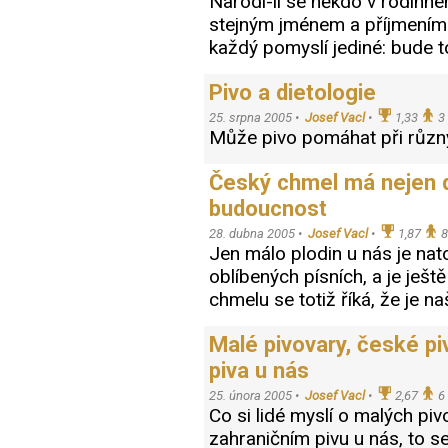
Narodí-li se někdo v rodinné
stejným jménem a příjmením 
každý pomyslí jediné: bude t
Pivo a dietologie
25. srpna 2005 •
Josef Vacl
•
1,33
3
Může pivo pomáhat při růz
Český chmel má nejen dlo
budoucnost
28. dubna 2005 •
Josef Vacl
•
1,87
8
Jen málo plodin u nás je nato
oblíbených písních, a je ješt
chmelu se totiž říká, že je n
Malé pivovary, české pi
piva u nás
25. února 2005 •
Josef Vacl
•
2,67
6
Co si lidé myslí o malých pi
zahraničním pivu u nás, to se