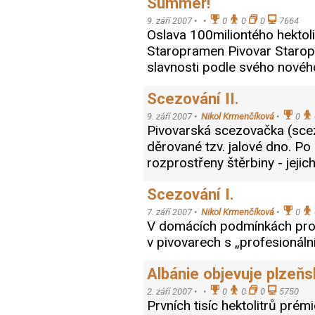
Summer!
9. září 2007 •
•
0
0
0
7664
Oslava 100miliontého hektoli
Staropramen Pivovar Starop
slavnosti podle svého novéh
Scezování II.
9. září 2007 •
Nikol Krmenčíková
•
0
Pivovarská scezovačka (scez
děrované tzv. jalové dno. P
rozprostřeny štěrbiny - jejic
Scezování I.
7. září 2007 •
Nikol Krmenčíková
•
0
V domácích podmínkách prob
v pivovarech s „profesionáln
Albánie objevuje plzeňs
2. září 2007 •
•
0
0
0
5750
Prvních tisíc hektolitrů pré