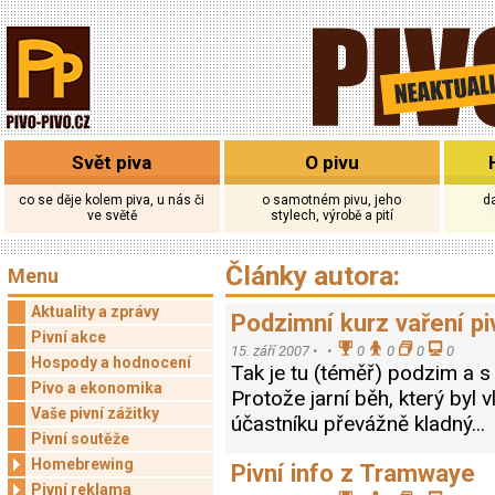
Svět piva
O pivu
co se děje kolem piva, u nás či
o samotném pivu, jeho
d
ve světě
stylech, výrobě a pití
Články autora:
Menu
Aktuality a zprávy
Podzimní kurz vaření pi
Pivní akce
15. září 2007 •
•
0
0
0
0
Hospody a hodnocení
Tak je tu (téměř) podzim a s 
Pivo a ekonomika
Protože jarní běh, který byl 
Vaše pivní zážitky
účastníku převážně kladný..
Pivní soutěže
Homebrewing
Pivní info z Tramwaye
Pivní reklama