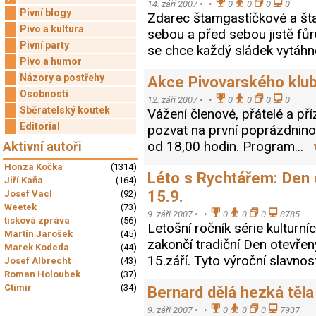
14. září 2007 •
•
0
0
0
0
Pivní blogy
Zdarec štamgastíčkové a št
Pivo a kultura
sebou a před sebou jistě fů
Pivní party
se chce každý sládek vytáhno
Pivo a humor
Názory a postřehy
Akce Pivovarského klub
Osobnosti
12. září 2007 •
•
0
0
0
0
Sběratelský koutek
Vážení členové, přátelé a pří
Editorial
pozvat na první poprázdninov
od 18,00 hodin. Program...
Aktivní autoři
Honza Kočka
(1314)
Léto s Rychtářem: Den 
Jiří Kaňa
(164)
15.9.
Josef Vacl
(92)
Weetek
(73)
9. září 2007 •
•
0
0
0
8785
tisková zpráva
(56)
Letošní ročník série kultur
Martin Jarošek
(45)
zakončí tradiční Den otevřen
Marek Kodeda
(44)
15.září. Tyto výroční slavnos
Josef Albrecht
(43)
Roman Holoubek
(37)
Ctimir
(34)
Bernard dělá hezká těla
9. září 2007 •
•
0
0
0
7937