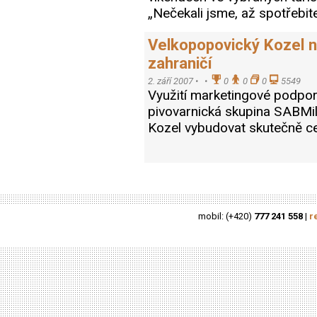
„Nečekali jsme, až spotřebite
Velkopopovický Kozel 
zahraničí
2. září 2007 •
•
0
0
0
5549
Využití marketingové podpory
pivovarnická skupina SABMi
Kozel vybudovat skutečně ce
mobil: (+420)
777 241 558
|
r