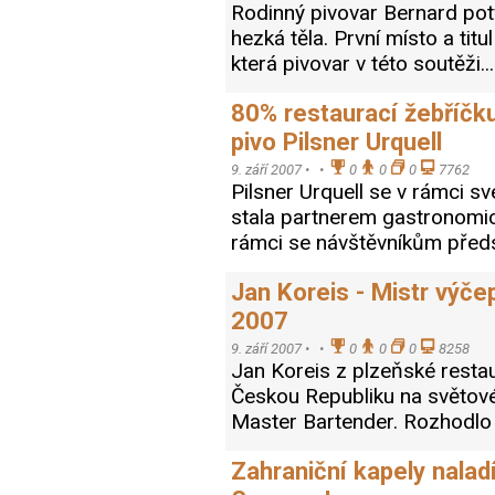
Rodinný pivovar Bernard potv
hezká těla. První místo a tit
která pivovar v této soutěži.
80% restaurací žebříčk
pivo Pilsner Urquell
9. září 2007 •
•
0
0
0
7762
Pilsner Urquell se v rámci s
stala partnerem gastronomic
rámci se návštěvníkům před
Jan Koreis - Mistr výče
2007
9. září 2007 •
•
0
0
0
8258
Jan Koreis z plzeňské resta
Českou Republiku na světové 
Master Bartender. Rozhodlo 
Zahraniční kapely nalad