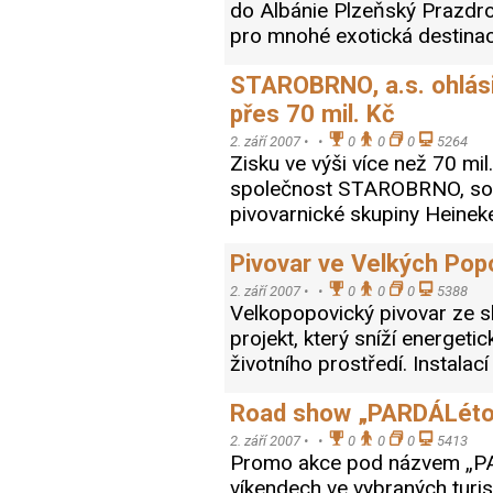
do Albánie Plzeňský Prazdro
pro mnohé exotická destinac
STAROBRNO, a.s. ohlásil
přes 70 mil. Kč
2. září 2007 •
•
0
0
0
5264
Zisku ve výši více než 70 mil
společnost STAROBRNO, souč
pivovarnické skupiny Heinek
Pivovar ve Velkých Popov
2. září 2007 •
•
0
0
0
5388
Velkopopovický pivovar ze 
projekt, který sníží energet
životního prostředí. Instala
Road show „PARDÁLéto“ 
2. září 2007 •
•
0
0
0
5413
Promo akce pod názvem „PA
víkendech ve vybraných turist