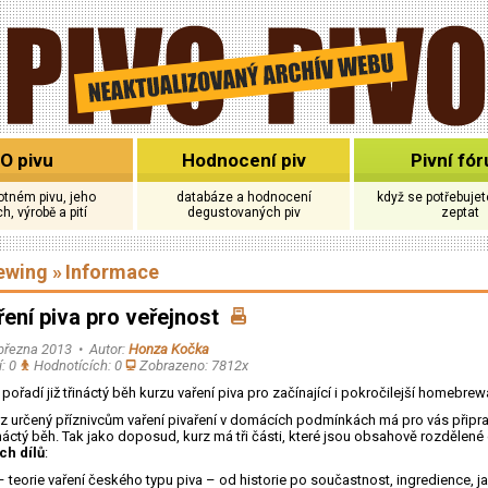
O pivu
Hodnocení piv
Pivní fó
tném pivu, jeho
databáze a hodnocení
když se potřebuje
h, výrobě a pití
degustovaných piv
zeptat
ewing
»
Informace
ření piva pro veřejnost
 března 2013 • Autor:
Honza Kočka
: 0
Hodnotících: 0
Zobrazeno: 7812x
v pořadí již třináctý běh kurzu vaření piva pro začínající i pokročilejší homebrew
rz určený příznivcům vaření pivaření v domácích podmínkách má pro vás připr
řináctý běh. Tak jako doposud, kurz má tři části, které jsou obsahově rozdělené
ch dílů
:
 – teorie vaření českého typu piva – od historie po součastnost, ingredience, ja