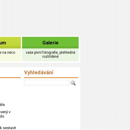
rum
Galerie
te na něco
vaše pivní fotografie, přehledně
roztříděné
Vyhledávání
áře.
avený v
 do
k sestavit