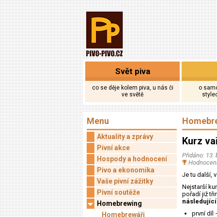
Svět piva
co se děje kolem piva, u nás či
o samo
ve světě
stylec
Menu
Homebr
Aktuality a zprávy
Kurz va
Pivní akce
Přidáno: 13.
Hospody a hodnocení
Hodnocení
Pivo a ekonomika
Je tu další, 
Vaše pivní zážitky
Nejstarší ku
Pivní soutěže
pořadí již t
následující
Homebrewing
první díl
Homebrewáři