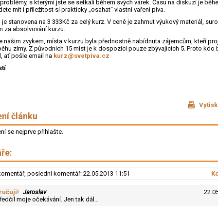
problémy, s kterými jste se setkali během svých várek. Času na diskuzi je bě
te mít i příležitost si prakticky „osahat“ vlastní vaření piva.
u
je stanovena na 3 333Kč za celý kurz. V ceně je zahrnut výukový materiál, suro
m za absolvování kurzu.
je našim zvykem, místa v kurzu byla přednostně nabídnuta zájemcům, kteří proj
běhu zimy. Z původních 15 míst je k dospozici pouze zbývajících 5. Proto kdo 
l, ať pošle email na
kurz@svetpiva.cz
tí
Vytisk
ní článku
í se nejprve přihlašte.
ře:
omentář, poslední komentář: 22.05.2013 11:51
K
učuji!
Jaroslav
22.0
ředčil moje očekávání. Jen tak dál...