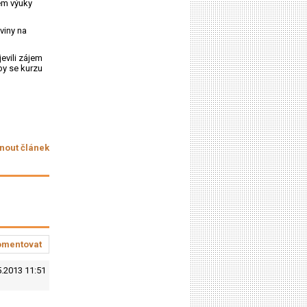
hem výuky
viny na
evili zájem
by se kurzu
nout článek
omentovat
5.2013 11:51