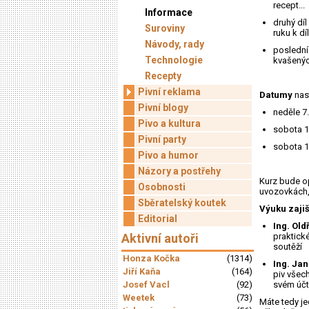
recept...
Informace
druhý díl
Suroviny
ruku k dí
Návody, rady
poslední
Technologie
kvašených
Recepty
Pivní reklama
Datumy
nast
Pivní blogy
neděle 7
Pivo a kultura
sobota 1
Pivní party
sobota 1
Pivo a humor
Názory a postřehy
Kurz bude op
Osobnosti
uvozovkách, 
Sběratelský koutek
Výuku zajiš
Editorial
Ing. Old
Aktivní autoři
praktick
soutěží
Honza Kočka
(1314)
Ing. Ja
Jiří Kaňa
(164)
piv všech
Josef Vacl
(92)
svém účt
Weetek
(73)
Máte tedy je