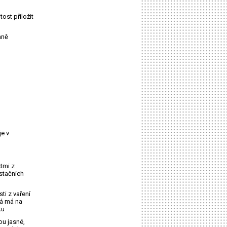
tost přiložit
hně
je v
tmi z
stačních
ti z vaření
rá má na
ku
ou jasné,