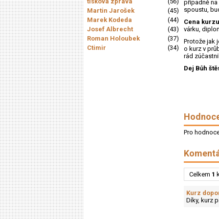
tisková zpráva
(56)
případně na 
spoustu, bude
Martin Jarošek
(45)
Marek Kodeda
(44)
Cena kurz
Josef Albrecht
(43)
várku, diplo
Roman Holoubek
(37)
Protože jak 
Ctimir
(34)
o kurz v prů
rád zúčastni
Dej Bůh štěs
Hodnoce
Pro hodnocen
Komentá
Celkem
1
k
Kurz dopor
Díky, kurz p