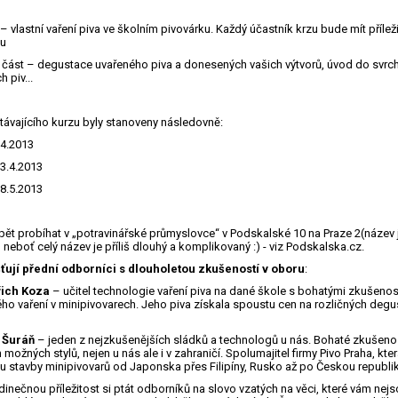
 – vlastní vaření piva ve školním pivovárku. Každý účastník krzu bude mít příleži
lu
 část – degustace uvařeného piva a donesených vašich výtvorů, úvod do svrc
 piv...
ávajícího kurzu byly stanoveny následovně:
.4.2013
3.4.2013
8.5.2013
ět probíhat v „potravinářské průmyslovce“ v Podskalské 10 na Praze 2(název 
neboť celý název je příliš dlouhý a komplikovaný :) - viz Podskalska.cz.
ťují přední odborníci s dlouholetou zkušeností v oboru
:
řich Koza
– učitel technologie vaření piva na dané škole s bohatými zkušenos
ého vaření v minipivovarech. Jeho piva získala spoustu cen na rozličných degu
n Šuráň
– jeden z nejzkušenějších sládků a technologů u nás. Bohaté zkušenos
 možných stylů, nejen u nás ale i v zahraničí. Spolumajitel firmy Pivo Praha, kte
u stavby minipivovarů od Japonska přes Filipíny, Rusko až po Českou republi
dinečnou příležitost si ptát odborníků na slovo vzatých na věci, které vám nejs