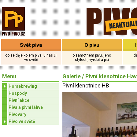
Svět piva
O pivu
co se děje kolem piva, u nás či
o samotném pivu, jeho
d
ve světě
stylech, výrobě a pití
Menu
Galerie
/
Pivní klenotnice Hav
Pivní klenotnice HB
Homebrewing
Hospody
Pivní akce
Piva a pivní láhve
Pivovary
Pivo ve světě