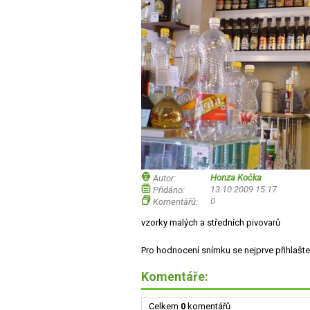
Honza Kočka
Autor:
13.10.2009 15:17
Přidáno:
0
Komentářů:
vzorky malých a středních pivovarů
Pro hodnocení snímku se nejprve přihlašte
Komentáře:
Celkem
0
komentářů