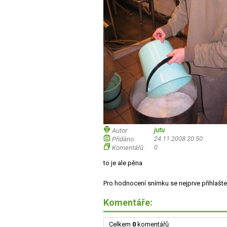
jutu
Autor:
24.11.2008 20:50
Přidáno:
0
Komentářů:
to je ale pěna
Pro hodnocení snímku se nejprve přihlašte
Komentáře:
Celkem
0
komentářů