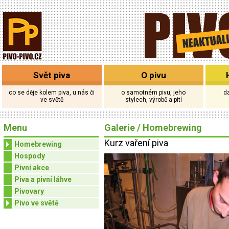
Svět piva
O pivu
co se děje kolem piva, u nás či
o samotném pivu, jeho
d
ve světě
stylech, výrobě a pití
Menu
Galerie
/
Homebrewing
Kurz vaření piva
Homebrewing
Hospody
Pivní akce
Piva a pivní láhve
Pivovary
Pivo ve světě