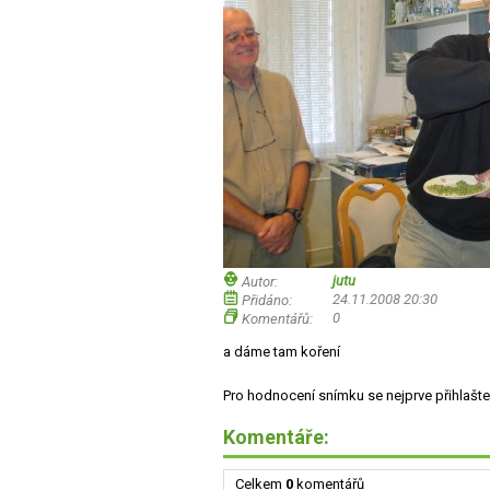
jutu
Autor:
24.11.2008 20:30
Přidáno:
0
Komentářů:
a dáme tam koření
Pro hodnocení snímku se nejprve přihlašte
Komentáře:
Celkem
0
komentářů