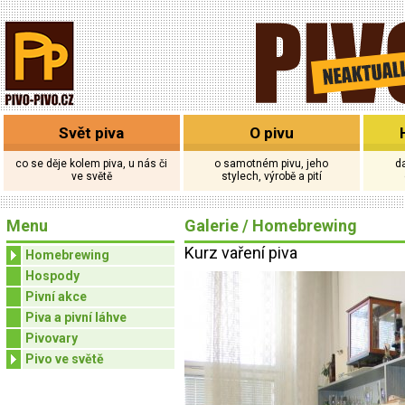
Svět piva
O pivu
co se děje kolem piva, u nás či
o samotném pivu, jeho
d
ve světě
stylech, výrobě a pití
Menu
Galerie
/
Homebrewing
Kurz vaření piva
Homebrewing
Hospody
Pivní akce
Piva a pivní láhve
Pivovary
Pivo ve světě